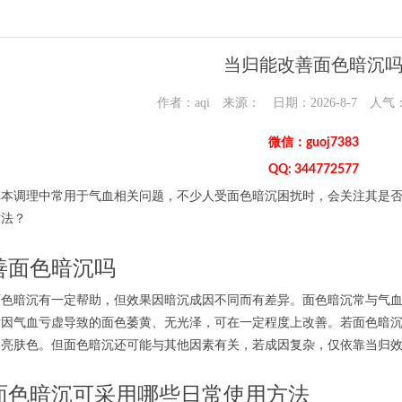
当归能改善面色暗沉
作者：aqi 来源： 日期：2026-8-7 人气
微信：guoj7383
QQ: 344772577
调理中常用于气血相关问题，不少人受面色暗沉困扰时，会关注其是否
方法？
善面色暗沉吗
暗沉有一定帮助，但效果因暗沉成因不同而有差异。面色暗沉常与气血
对因气血亏虚导致的面色萎黄、无光泽，可在一定程度上改善。若面色暗
提亮肤色。但面色暗沉还可能与其他因素有关，若成因复杂，仅依靠当归
面色暗沉可采用哪些日常使用方法