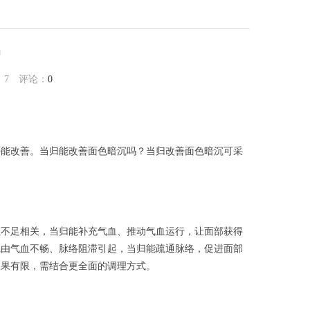
吗
：
7
评论：
0
能改善。当归能改善面色暗沉吗？当归改善面色暗沉可采
不足相关，当归能补充气血、推动气血运行，让面部获得
沉由气血不畅、脉络阻滞引起，当归能疏通脉络，促进面部
效果有限，需结合更全面的调理方式。