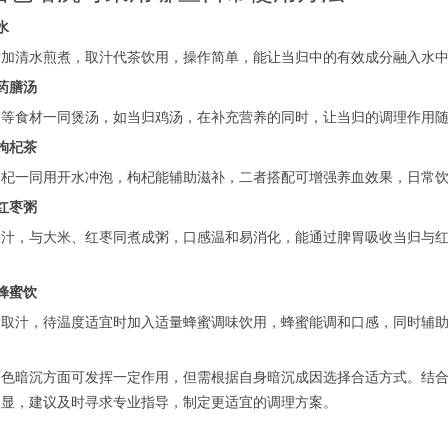
水
清水煎煮，取汁代茶饮用，操作简单，能让当归中的有效成分融入水中
药膳汤
食材一同煲汤，如当归鸡汤，在补充营养的同时，让当归的调理作用随
枸杞茶
一同用开水冲泡，枸杞能辅助滋补，二者搭配可增强养血效果，日常饮
红枣粥
，与大米、红枣同煮成粥，口感温和易消化，能通过脾胃吸收当归与红
蜂蜜饮
汁，待温度适宜时加入适量蜂蜜调味饮用，蜂蜜能调和口感，同时辅助
暗沉方面可发挥一定作用，但需根据自身暗沉成因选择合适方式。结合
明显，建议及时寻求专业指导，制定更适宜的调理方案。