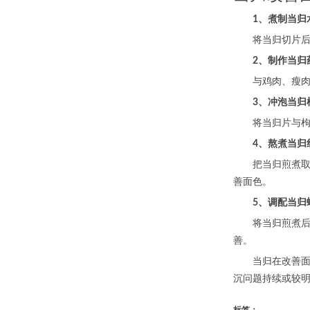
1、煮制当归
将当归切片后加
2、制作当归
与鸡肉、瘦肉等
3、冲泡当归
将当归片与枸杞
4、熬煮当归
把当归煎煮取汁
善面色。
5、调配当归
将当归煎煮后取
善。
当归在改善面色
沉问题持续或较
标签：