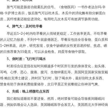
胀气可能是肠道功能紊乱的信号。《食物医药》一书作者达尔玛·辛
格·卡萨博士表示，饭后胀气可以吃木瓜。木瓜中的消化酶有助分解蛋白
质，其纤维素还能促进消化。每周吃几次木瓜可有效调节肠胃功能。
4、脾气大：及时吃早餐
早起后1~2小时内吃早餐的人情绪更稳定，工作效率更高。不吃早餐
的人记忆力较差，不到中午就疲倦困乏。早餐应包括全谷食物、蛋白质和
1~2种果蔬。此外，研究发现，饮食中缺硒的女性更容易抑郁、焦虑。硒
的日推荐量为55毫克，可以从金枪鱼、鸡蛋等食物中获取。
5、倒时差：飞行时只喝水
时差综合征是指在短时间横越多个时区所引发的身体变化，如头痛、
耳鸣、心悸、恶心、腹痛、腹泻、生物钟紊乱等。美国阿贡国家实验室戴
维·鲍拉克博士建议，跨时区飞行时，除了喝水外，最好别吃太多东西。
禁食有助于身体耗费能量储存，次日早晨正常就餐能让你神清气爽。
6、失眠：晚上稍微吃点东西
我们都知道睡前不要进食。然而，绝对禁食可能会导致夜间睡眠问
题，例如饥饿会让人急躁。美国睡眠医学会发言人、美国西北大学神经病