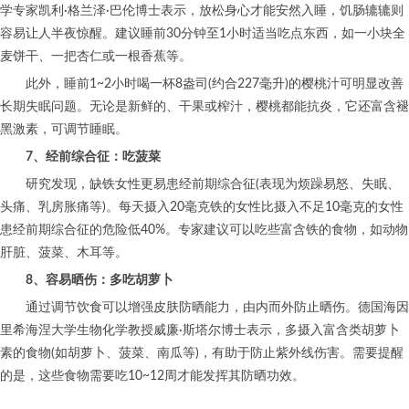
学专家凯利·格兰泽·巴伦博士表示，放松身心才能安然入睡，饥肠辘辘则
容易让人半夜惊醒。建议睡前30分钟至1小时适当吃点东西，如一小块全
麦饼干、一把杏仁或一根香蕉等。
此外，睡前1~2小时喝一杯8盎司(约合227毫升)的樱桃汁可明显改善
长期失眠问题。无论是新鲜的、干果或榨汁，樱桃都能抗炎，它还富含褪
黑激素，可调节睡眠。
7、经前综合征：吃菠菜
研究发现，缺铁女性更易患经前期综合征(表现为烦躁易怒、失眠、
头痛、乳房胀痛等)。每天摄入20毫克铁的女性比摄入不足10毫克的女性
患经前期综合征的危险低40%。专家建议可以吃些富含铁的食物，如动物
肝脏、菠菜、木耳等。
8、容易晒伤：多吃胡萝卜
通过调节饮食可以增强皮肤防晒能力，由内而外防止晒伤。德国海因
里希海涅大学生物化学教授威廉·斯塔尔博士表示，多摄入富含类胡萝卜
素的食物(如胡萝卜、菠菜、南瓜等)，有助于防止紫外线伤害。需要提醒
的是，这些食物需要吃10~12周才能发挥其防晒功效。