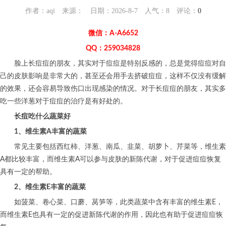
作者：aqi 来源： 日期：2026-8-7 人气：
8
评论：
0
微信：A-A6652
QQ：259034828
脸上长痘痘的朋友，其实对于痘痘是特别反感的，总是觉得痘痘对自
己的皮肤影响是非常大的，甚至还会用手去挤破痘痘，这样不仅没有缓解
的效果，还会容易导致伤口出现感染的情况。对于长痘痘的朋友，其实多
吃一些洋葱对于痘痘的治疗是有好处的。
长痘吃什么蔬菜好
1、维生素A丰富的蔬菜
常见主要包括西红柿、洋葱、南瓜、韭菜、胡萝卜、芹菜等，维生素
A都比较丰富，而维生素A可以参与皮肤的新陈代谢，对于促进痘痘恢复
具有一定的帮助。
2、维生素E丰富的蔬菜
如菠菜、卷心菜、口蘑、莴笋等，此类蔬菜中含有丰富的维生素E，
而维生素E也具有一定的促进新陈代谢的作用，因此也有助于促进痘痘恢