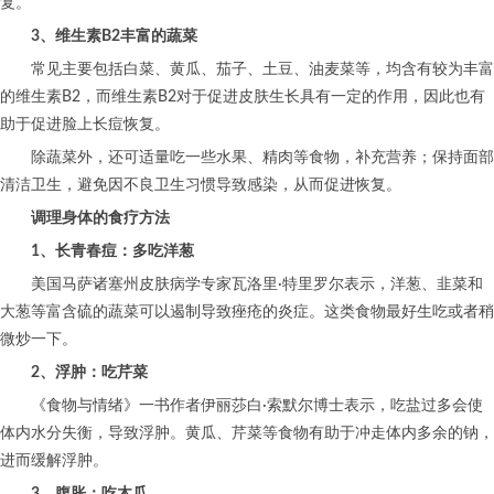
复。
3、维生素B2丰富的蔬菜
常见主要包括白菜、黄瓜、茄子、土豆、油麦菜等，均含有较为丰富
的维生素B2，而维生素B2对于促进皮肤生长具有一定的作用，因此也有
助于促进脸上长痘恢复。
除蔬菜外，还可适量吃一些水果、精肉等食物，补充营养；保持面部
清洁卫生，避免因不良卫生习惯导致感染，从而促进恢复。
调理身体的食疗方法
1、长青春痘：多吃洋葱
美国马萨诸塞州皮肤病学专家瓦洛里·特里罗尔表示，洋葱、韭菜和
大葱等富含硫的蔬菜可以遏制导致痤疮的炎症。这类食物最好生吃或者稍
微炒一下。
2、浮肿：吃芹菜
《食物与情绪》一书作者伊丽莎白·索默尔博士表示，吃盐过多会使
体内水分失衡，导致浮肿。黄瓜、芹菜等食物有助于冲走体内多余的钠，
进而缓解浮肿。
3、腹胀：吃木瓜