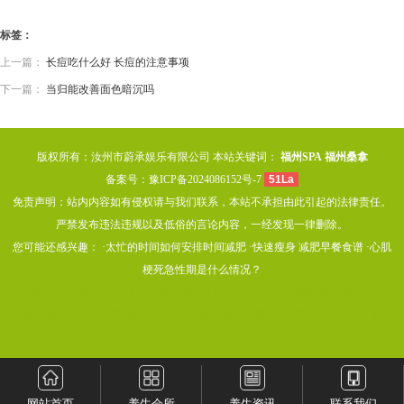
标签：
上一篇：
长痘吃什么好 长痘的注意事项
下一篇：
当归能改善面色暗沉吗
版权所有：汝州市蔚承娱乐有限公司 本站关键词：
福州SPA
福州桑拿
备案号：
豫ICP备2024086152号-7
51La
免责声明：站内内容如有侵权请与我们联系，本站不承担由此引起的法律责任。
严禁发布违法违规以及低俗的言论内容，一经发现一律删除。
您可能还感兴趣： ·
太忙的时间如何安排时间减肥
·
快速瘦身 减肥早餐食谱
·
心肌
梗死急性期是什么情况？
深圳福田区桑拿
北京朝阳区桑拿
成都金牛spa
北京房山区高端桑拿
成都男士spa
杭州上城区丝袜会所
杭州临平区休闲会所
杭州萧山男士spa
苏州昆山市桑拿
武汉
江岸spa