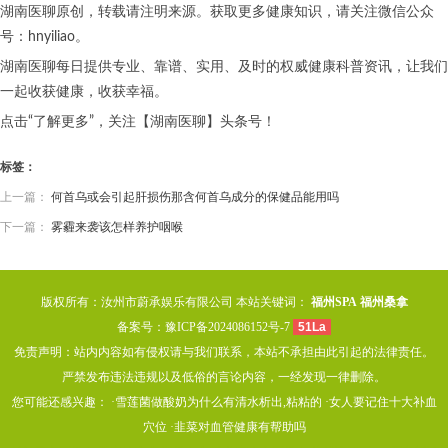
湖南医聊原创，转载请注明来源。获取更多健康知识，请关注微信公众
号：hnyiliao。
湖南医聊每日提供专业、靠谱、实用、及时的权威健康科普资讯，让我们
一起收获健康，收获幸福。
点击“了解更多”，关注【湖南医聊】头条号！
标签：
上一篇：
何首乌或会引起肝损伤那含何首乌成分的保健品能用吗
下一篇：
雾霾来袭该怎样养护咽喉
版权所有：汝州市蔚承娱乐有限公司 本站关键词：
福州SPA
福州桑拿
备案号：
豫ICP备2024086152号-7
51La
免责声明：站内内容如有侵权请与我们联系，本站不承担由此引起的法律责任。
严禁发布违法违规以及低俗的言论内容，一经发现一律删除。
您可能还感兴趣： ·
雪莲菌做酸奶为什么有清水析出,粘粘的
·
女人要记住十大补血
穴位
·
韭菜对血管健康有帮助吗