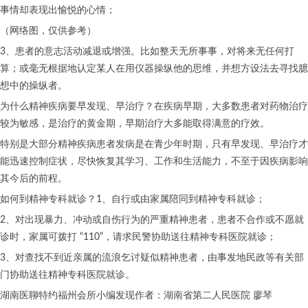
事情却表现出愉悦的心情；
（网络图，仅供参考）
3、患者的意志活动减退或增强。比如整天无所事事，对将来无任何打
算；或毫无根据地认定某人在用仪器操纵他的思维，并想方设法去寻找臆
想中的操纵者。
为什么精神疾病要早发现、早治疗？在疾病早期，大多数患者对药物治疗
较为敏感，是治疗的黄金期，早期治疗大多能取得满意的疗效。
特别是大部分精神疾病患者发病是在青少年时期，只有早发现、早治疗才
能迅速控制症状，尽快恢复其学习、工作和生活能力，不至于因疾病影响
其今后的前程。
如何到精神专科就诊？1、自行或由家属陪同到精神专科就诊；
2、对出现暴力、冲动或自伤行为的严重精神患者，患者不合作或不愿就
诊时，家属可拨打 “110”，请求民警协助送往精神专科医院就诊；
3、对查找不到近亲属的流浪乞讨疑似精神患者，由事发地民政等有关部
门协助送往精神专科医院就诊。
湖南医聊特约福州会所小编发现作者：湖南省第二人民医院 廖琴