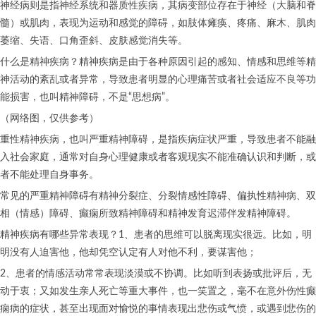
神经病则是指神经系统和器质性疾病，其病变部位存在于神经（大脑和脊
髓）或肌肉，表现为运动和感觉的障碍，如肢体瘫痪、疼痛、麻木、肌肉
萎缩、失语、口角歪斜、皮肤感觉消失等。
什么是精神疾病？精神疾病是由于各种原因引起的感知、情感和思维等精
神活动的紊乱或者异常，导致患者明显的心理痛苦或者社会适应不良等功
能损害，也叫精神障碍，不是“思想病”。
（网络图，仅供参考）
重性精神疾病，也叫严重精神障碍，是指疾病症状严重，导致患者不能融
入社会家庭，通常对自身心理健康或者客观现实不能准确认识和判断，或
者不能处理自身事务。
常见的严重精神障碍有精神分裂症、分裂情感性障碍、偏执性精神病、双
相（情感）障碍、癫痫所致精神障碍和精神发育迟滞伴发精神障碍。
精神疾病有哪些异常表现？1、患者的思维可以脱离现实很远。比如，明
明没有人迫害他，他却凭空认定有人对他不利，要谋害他；
2、患者的情感活动常常表现淡漠或不协调。比如听到表扬或批评后，无
动于衷；又如发生亲人死亡等重大事件，也一笑置之，毫不在意外伤性癫
痫病的症状，甚至出现面对愉悦的事情表现出悲伤或气愤，或遇到悲伤的