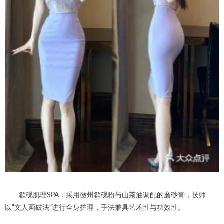
歙砚肌理SPA：采用徽州歙砚粉与山茶油调配的磨砂膏，技师
以“文人画皴法”进行全身护理，手法兼具艺术性与功效性。