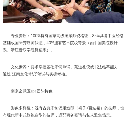
专业资质：100%持有国家高级按摩师资格证，85%具备中医经络
基础或国际芳疗师认证，40%拥有艺术院校背景（如中国美院设计
系、浙江音乐学院舞蹈系）。
文化素养：要求掌握基础宋词吟诵、茶道礼仪或书法临摹能力，
通过“江南文化常识”笔试与实操考核。
南京玄武区spa团队特色
形象多样性：既有古典宋制汉服造型（褙子+百迭裙）的技师，也
有现代新中式旗袍造型的技师，适配商务宴请与私人雅集场景。