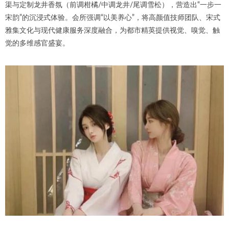
渠与定制龙井香氛（前调柑橘/中调龙井/尾调雪松），营造出“一步一
宋韵”的沉浸式体验。会所强调“以美养心”，将高颜值技师团队、宋式
雅集文化与现代健康服务深度融合，为都市精英提供视觉、嗅觉、触
觉的多维感官盛宴。