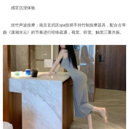
感官沉浸体验
丝竹声波按摩：南京玄武区spa技师手持竹制按摩器具，配合古琴
曲《潇湘水云》的节奏进行经络疏通，视觉、听觉、触觉三重共振。