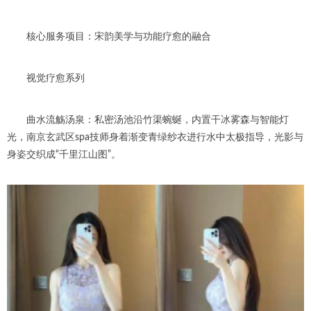
核心服务项目：宋韵美学与功能疗愈的融合
视觉疗愈系列
曲水流觞汤泉：私密汤池沿竹渠蜿蜒，内置干冰雾森与智能灯
光，南京玄武区spa技师身着渐变青绿纱衣进行水中太极指导，光影与
身姿交织成“千里江山图”。