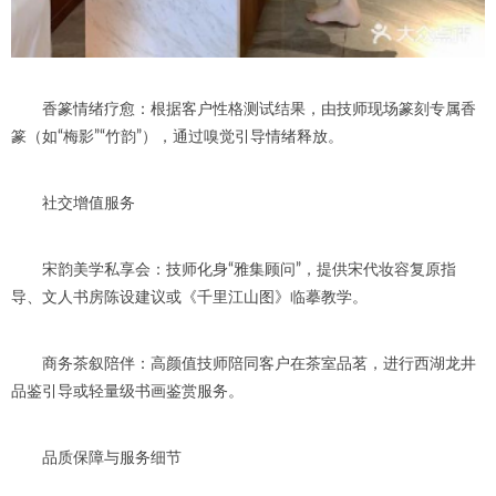
香篆情绪疗愈：根据客户性格测试结果，由技师现场篆刻专属香
篆（如“梅影”“竹韵”），通过嗅觉引导情绪释放。
社交增值服务
宋韵美学私享会：技师化身“雅集顾问”，提供宋代妆容复原指
导、文人书房陈设建议或《千里江山图》临摹教学。
商务茶叙陪伴：高颜值技师陪同客户在茶室品茗，进行西湖龙井
品鉴引导或轻量级书画鉴赏服务。
品质保障与服务细节