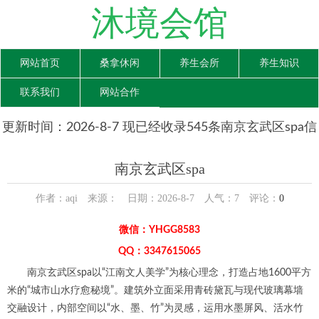
沐境会馆
网站首页
桑拿休闲
养生会所
养生知识
联系我们
网站合作
更新时间：2026-8-7 现已经收录545条南京玄武区spa信
息
南京玄武区spa
作者：aqi 来源： 日期：2026-8-7 人气：
7
评论：
0
微信：YHGG8583
QQ：3347615065
南京玄武区spa以“江南文人美学”为核心理念，打造占地1600平方
米的“城市山水疗愈秘境”。建筑外立面采用青砖黛瓦与现代玻璃幕墙
交融设计，内部空间以“水、墨、竹”为灵感，运用水墨屏风、活水竹