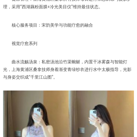
理，采用“西湖藕粉面膜+冷光美目仪”维持最佳状态。
核心服务项目：宋韵美学与功能疗愈的融合
视觉疗愈系列
曲水流觞汤泉：私密汤池沿竹渠蜿蜒，内置干冰雾森与智能灯
光，上海黄浦区桑拿技师身着渐变青绿纱衣进行水中太极指导，光影
与身姿交织成“千里江山图”。