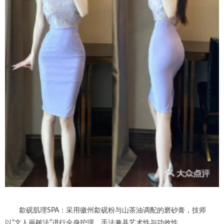
歙砚肌理SPA：采用徽州歙砚粉与山茶油调配的磨砂膏，技师
以“文人画皴法”进行全身护理，手法兼具艺术性与功效性。