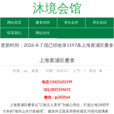
沐境会馆
网站首页
桑拿休闲
养生会所
养生知识
联系我们
网站合作
更新时间：2026-8-7 现已经收录1197条上海黄浦区桑拿
信息
上海黄浦区桑拿
作者：aqi 来源： 日期：2026-8-7 人气：
5
评论：
0
电话:13421632199
QQ:2825354672
微信：gs2020xd
上海黄浦区桑拿以“江南文人美学”为核心理念，打造占地1600平
方米的“城市山水疗愈秘境”。建筑外立面采用青砖黛瓦与现代玻璃幕