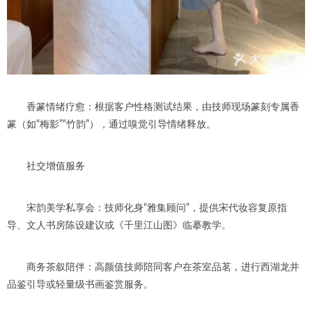
香篆情绪疗愈：根据客户性格测试结果，由技师现场篆刻专属香
篆（如“梅影”“竹韵”），通过嗅觉引导情绪释放。
社交增值服务
宋韵美学私享会：技师化身“雅集顾问”，提供宋代妆容复原指
导、文人书房陈设建议或《千里江山图》临摹教学。
商务茶叙陪伴：高颜值技师陪同客户在茶室品茗，进行西湖龙井
品鉴引导或轻量级书画鉴赏服务。