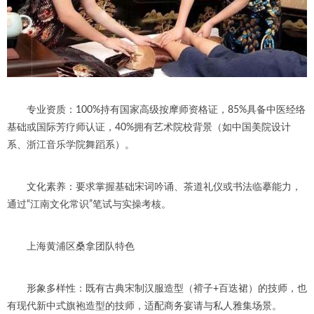
专业资质：100%持有国家高级按摩师资格证，85%具备中医经络
基础或国际芳疗师认证，40%拥有艺术院校背景（如中国美院设计
系、浙江音乐学院舞蹈系）。
文化素养：要求掌握基础宋词吟诵、茶道礼仪或书法临摹能力，
通过“江南文化常识”笔试与实操考核。
上海黄浦区桑拿团队特色
形象多样性：既有古典宋制汉服造型（褙子+百迭裙）的技师，也
有现代新中式旗袍造型的技师，适配商务宴请与私人雅集场景。