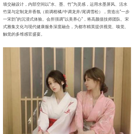
墙交融设计，内部空间以“水、墨、竹”为灵感，运用水墨屏风、活水
竹渠与定制龙井香氛（前调柑橘/中调龙井/尾调雪松），营造出“一步
一宋韵”的沉浸式体验。会所强调“以美养心”，将高颜值技师团队、宋
式雅集文化与现代健康服务深度融合，为都市精英提供视觉、嗅觉、
触觉的多维感官盛宴。