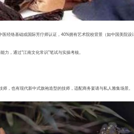
中医经络基础或国际芳疗师认证，40%拥有艺术院校背景（如中国美院设
力，通过“江南文化常识”笔试与实操考核。
师，也有现代新中式旗袍造型的技师，适配商务宴请与私人雅集场景。