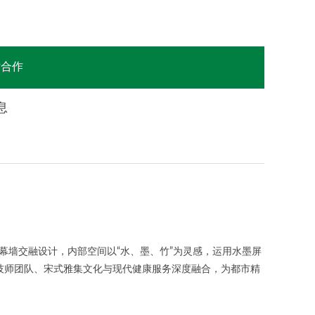
站合作
息
幕墙交融设计，内部空间以“水、墨、竹”为灵感，运用水墨屏
值技师团队、宋式雅集文化与现代健康服务深度融合，为都市精