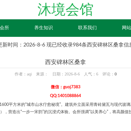
沐境会馆
会所
养生知识
联系我们
网
更新时间：2026-8-6 现已经收录984条西安碑林区桑拿信
西安碑林区桑拿
作者：aqi 来源： 日期：2026-8-6 人气：
6
评论：
0
微信：guoj7383
QQ:1401088864
600平方米的“城市山水疗愈秘境”。建筑外立面采用青砖黛瓦与现代玻璃
），营造出“一步一宋韵”的沉浸式体验。会所强调“以美养心”，将高颜