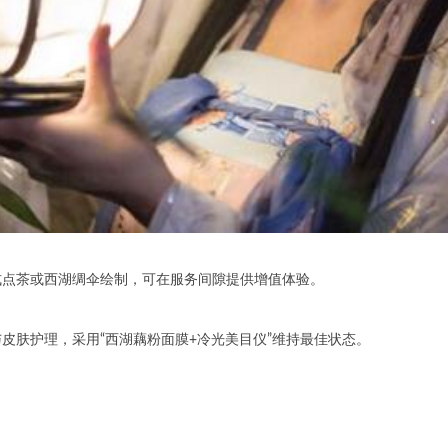
点茶或西湖绸伞绘制，可在服务间隙提供增值体验。
肤护理，采用“西湖藕粉面膜+冷光美目仪”维持最佳状态。