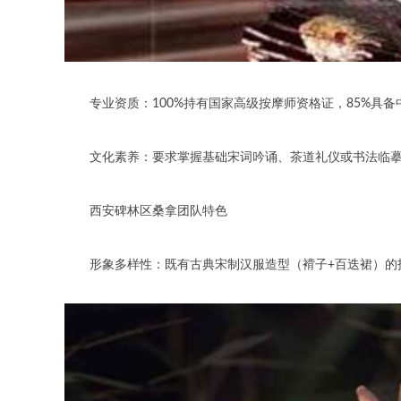
专业资质：100%持有国家高级按摩师资格证，85%具备
文化素养：要求掌握基础宋词吟诵、茶道礼仪或书法临摹能
西安碑林区桑拿团队特色
形象多样性：既有古典宋制汉服造型（褙子+百迭裙）的技