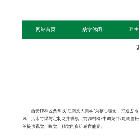
网站首页
桑拿休闲
养生
西安碑林区桑拿以“江南文人美学”为核心理念，打造占地1
风、活水竹渠与定制龙井香氛（前调柑橘/中调龙井/尾调雪松
英提供视觉、嗅觉、触觉的多维感官盛宴。