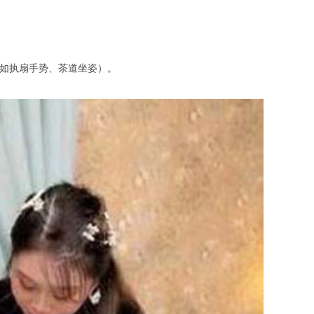
（如执扇手势、茶道坐姿）。