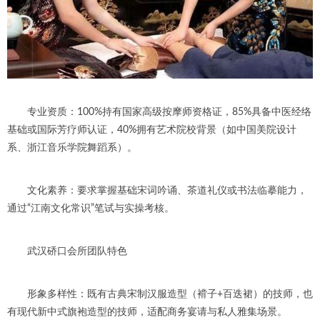
专业资质：100%持有国家高级按摩师资格证，85%具备中医经络
基础或国际芳疗师认证，40%拥有艺术院校背景（如中国美院设计
系、浙江音乐学院舞蹈系）。
文化素养：要求掌握基础宋词吟诵、茶道礼仪或书法临摹能力，
通过“江南文化常识”笔试与实操考核。
武汉硚口会所团队特色
形象多样性：既有古典宋制汉服造型（褙子+百迭裙）的技师，也
有现代新中式旗袍造型的技师，适配商务宴请与私人雅集场景。