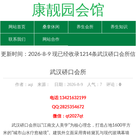
康靓园会馆
网站首页
桑拿休闲
养生会所
养生知识
联系我们
网站合作
更新时间：2026-8-9 现已经收录1214条武汉硚口会所信
息
武汉硚口会所
作者：aqi 来源： 日期：2026-8-9 人气：
7
评论：
0
电话:13421632199
QQ:2825354672
微信：qt2027qt
武汉硚口会所以“江南文人美学”为核心理念，打造占地1600平方
米的“城市山水疗愈秘境”。建筑外立面采用青砖黛瓦与现代玻璃幕墙