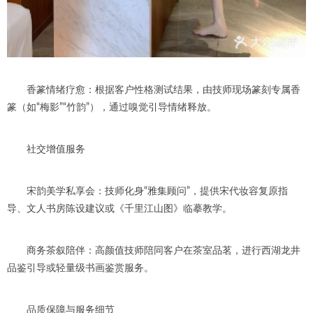
香篆情绪疗愈：根据客户性格测试结果，由技师现场篆刻专属香
篆（如“梅影”“竹韵”），通过嗅觉引导情绪释放。
社交增值服务
宋韵美学私享会：技师化身“雅集顾问”，提供宋代妆容复原指
导、文人书房陈设建议或《千里江山图》临摹教学。
商务茶叙陪伴：高颜值技师陪同客户在茶室品茗，进行西湖龙井
品鉴引导或轻量级书画鉴赏服务。
品质保障与服务细节