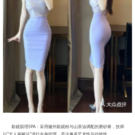
歙砚肌理SPA：采用徽州歙砚粉与山茶油调配的磨砂膏，技师
以“文人画皴法”进行全身护理，手法兼具艺术性与功效性。