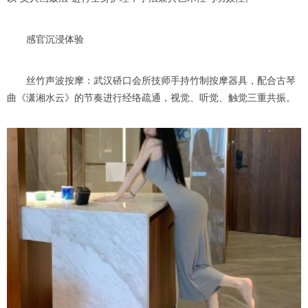
感官沉浸体验
丝竹声波按摩：武汉硚口会所技师手持竹制按摩器具，配合古琴
曲《潇湘水云》的节奏进行经络疏通，视觉、听觉、触觉三重共振。