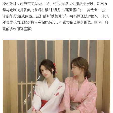
交融设计，内部空间以“水、墨、竹”为灵感，运用水墨屏风、活水竹
渠与定制龙井香氛（前调柑橘/中调龙井/尾调雪松），营造出“一步一
宋韵”的沉浸式体验。会所强调“以美养心”，将高颜值技师团队、宋式
雅集文化与现代健康服务深度融合，为都市精英提供视觉、嗅觉、触
觉的多维感官盛宴。