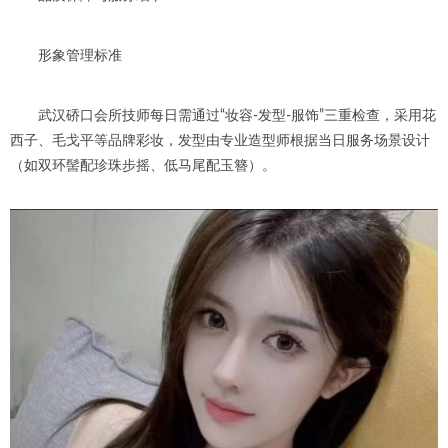
形象管理标准
武汉硚口会所技师每日需通过“妆容-发型-服饰”三重检查，采用花
西子、毛戈平等品牌彩妆，发型由专业造型师根据当日服务场景设计
（如双环髻配珍珠步摇、低马尾配玉簪）。