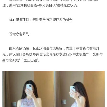
理，采用“西湖藕粉面膜+冷光美目仪”维持最佳状态。
核心服务项目：宋韵美学与功能疗愈的融合
视觉疗愈系列
曲水流觞汤泉：私密汤池沿竹渠蜿蜒，内置干冰雾森与智能灯
光，武汉硚口会所技师身着渐变青绿纱衣进行水中太极指导，光影与
身姿交织成“千里江山图”。