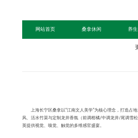
网站首页
桑拿休闲
养生
上海长宁区桑拿以“江南文人美学”为核心理念，打造占地1
风、活水竹渠与定制龙井香氛（前调柑橘/中调龙井/尾调雪松
英提供视觉、嗅觉、触觉的多维感官盛宴。