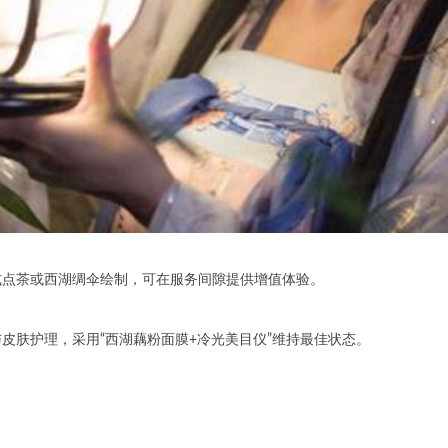
点茶或西湖绸伞绘制，可在服务间隙提供增值体验。
肤护理，采用“西湖藕粉面膜+冷光美目仪”维持最佳状态。