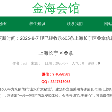
金海会馆
会所
养生知识
联系我们
网
更新时间：2026-8-7 现已经收录605条上海长宁区桑拿信
上海长宁区桑拿
作者：aqi 来源： 日期：2026-8-7 人气：
8
评论：
0
微信：YHGG8583
QQ：3347615065
600平方米的“城市山水疗愈秘境”。建筑外立面采用青砖黛瓦与现代玻璃
），营造出“一步一宋韵”的沉浸式体验。会所强调“以美养心”，将高颜