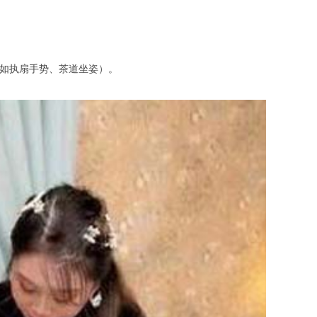
（如执扇手势、茶道坐姿）。