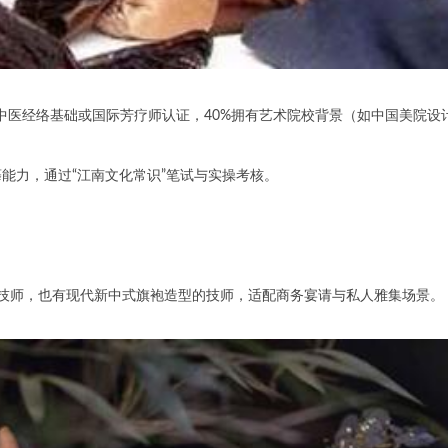
中医经络基础或国际芳疗师认证，40%拥有艺术院校背景（如中国美院设
力，通过“江南文化常识”笔试与实操考核。
师，也有现代新中式旗袍造型的技师，适配商务宴请与私人雅集场景。