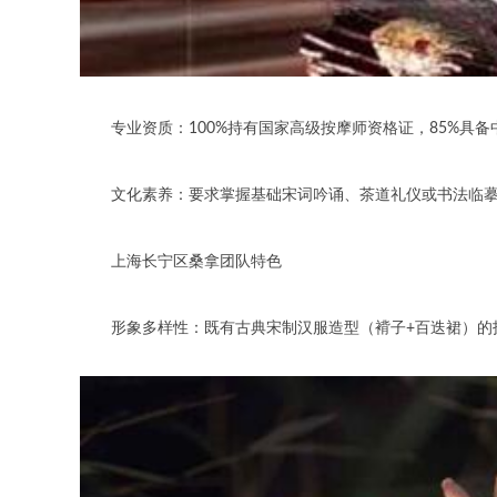
专业资质：100%持有国家高级按摩师资格证，85%具备
文化素养：要求掌握基础宋词吟诵、茶道礼仪或书法临摹能
上海长宁区桑拿团队特色
形象多样性：既有古典宋制汉服造型（褙子+百迭裙）的技